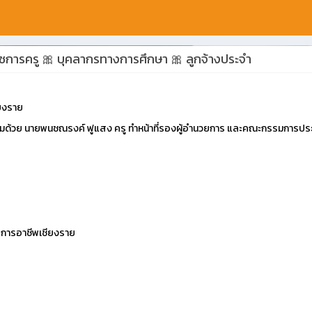
าราชการครู 🎀 บุคลากรทางการศึกษา 🎀 ลูกจ้างประจำ
ียงราย
อมด้วย นายพนชณรงค์ ฟูแสง ครู ทำหน้าที่รองผู้อำนวยการ และคณะกรรมการประ
ยการอาชีพเชียงราย