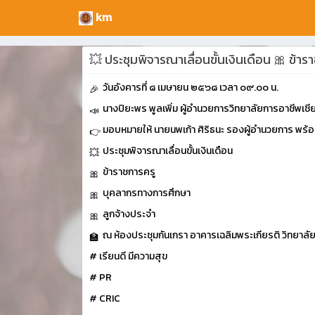
km
💥 ประชุมพิจารณาเลื่อนขั้นเงินเดือน 🎀 ข้
วันอังคารที่ ๘ เมษายน ๒๕๖๘ เวลา ๐๙.๐๐ น.
นางปิยะพร พูลเพิ่ม ผู้อำนวยการวิทยาลัยการอาชีพเช
มอบหมายให้ นายนพเก้า ศิริธนะ รองผู้อำนวยการ พร้
ประชุมพิจารณาเลื่อนขั้นเงินเดือน
ข้าราชการครู
บุคลากรทางการศึกษา
ลูกจ้างประจำ
ณ ห้องประชุมกันเกรา อาคารเฉลิมพระเกียรติ วิทยาลั
# เรียนดี มีความสุข
# PR
# CRIC